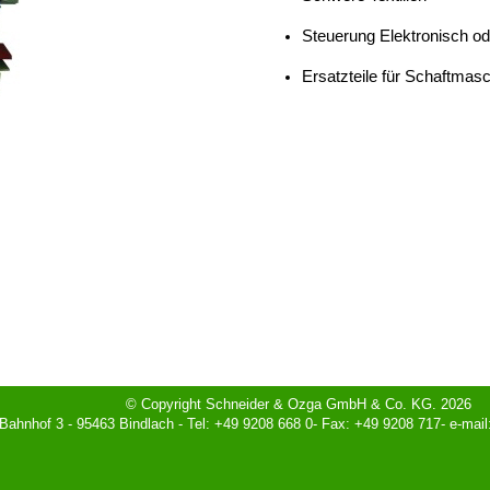
Steuerung Elektronisch o
Ersatzteile für Schaftmas
© Copyright Schneider & Ozga GmbH & Co. KG. 2026
ahnhof 3 - 95463 Bindlach - Tel: +49 9208 668 0- Fax: +49 9208 717- e-mai