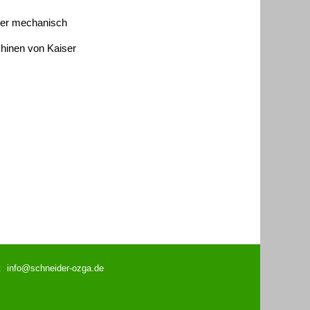
der mechanisch
chinen von Kaiser
l: info@schneider-ozga.de